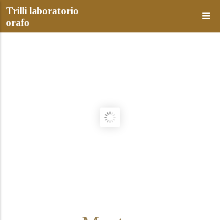
Salta al contenuto principale
Trilli laboratorio
orafo
Il mestiere
e la passione